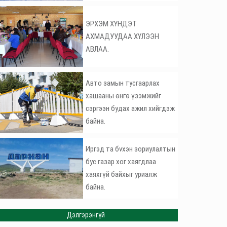
ЭРХЭМ ХҮНДЭТ
АХМАДУУДАА ХҮЛЭЭН
АВЛАА.
Авто замын тусгаарлах
хашааны өнгө үзэмжийг
сэргээн будах ажил хийгдэж
байна.
Иргэд та бvхэн зориулалтын
бус газар хог хаягдлаа
хаяхгүй байхыг уриалж
байна.
Дэлгэрэнгүй