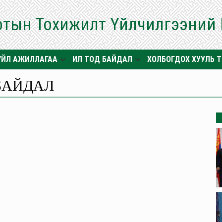
отын Тохижилт Үйлчилгээний
ҮЙЛ АЖИЛЛАГАА
ИЛ ТОД БАЙДАЛ
ХОЛБОГДОХ ХУУЛЬ 
БАЙДАЛ