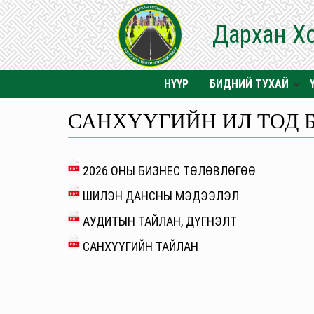
Дархан Х
НҮҮР
БИДНИЙ ТУХАЙ
САНХҮҮГИЙН ИЛ ТОД 
2026 ОНЫ БИЗНЕС ТӨЛӨВЛӨГӨӨ
ШИЛЭН ДАНСНЫ МЭДЭЭЛЭЛ
АУДИТЫН ТАЙЛАН, ДҮГНЭЛТ
САНХҮҮГИЙН ТАЙЛАН