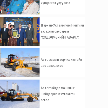
хүндэтгэл үзүүллээ.
Дархан-Уул аймгийн Нийтийн
аж ахуйн салбарын
“ХӨДӨЛМӨРИЙН АВАРГА”
Авто замын зорчих хэсгийн
цас цэвэрлэгээ
Автогрэйдер машиныг
шийдвэрлэж хүлээлгэн
өглөө.