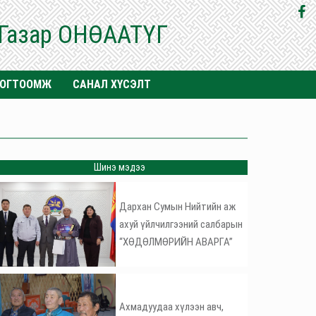
 Газар ОНӨААТҮГ
ТОГТООМЖ
САНАЛ ХҮСЭЛТ
Шинэ мэдээ
Дархан Сумын Нийтийн аж
ахуй үйлчилгээний салбарын
“ХӨДӨЛМӨРИЙН АВАРГА”
Ахмадуудаа хүлээн авч,