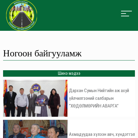
Ногоон байгууламж
Шинэ мэдээ
Дархан Сумын Нийтийн аж ахуй
үйлчилгээний салбарын
“ХӨДӨЛМӨРИЙН АВАРГА”
Ахмадуудаа хүлээн авч, хүндэтгэл