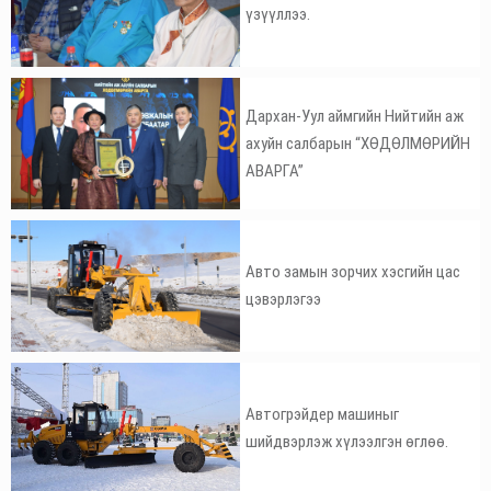
үзүүллээ.
Дархан-Уул аймгийн Нийтийн аж
ахуйн салбарын “ХӨДӨЛМӨРИЙН
АВАРГА”
Авто замын зорчих хэсгийн цас
цэвэрлэгээ
Автогрэйдер машиныг
шийдвэрлэж хүлээлгэн өглөө.