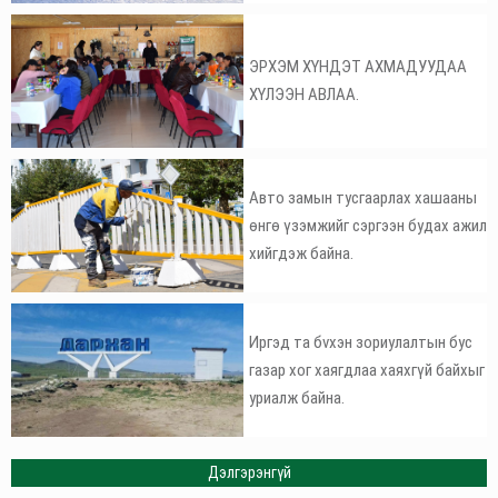
ЭРХЭМ ХҮНДЭТ АХМАДУУДАА
ХҮЛЭЭН АВЛАА.
Авто замын тусгаарлах хашааны
өнгө үзэмжийг сэргээн будах ажил
хийгдэж байна.
Иргэд та бvхэн зориулалтын бус
газар хог хаягдлаа хаяхгүй байхыг
уриалж байна.
Дэлгэрэнгүй