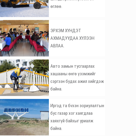
өглөө.
ЭРХЭМ ХҮНДЭТ
АХМАДУУДАА ХҮЛЭЭН
АВЛАА.
Авто замын тусгаарлах
хашааны өнгө үзэмжийг
сэргээн будах ажил хийгдэж
байна.
Иргэд та бvхэн зориулалтын
бус газар хог хаягдлаа
хаяхгүй байхыг уриалж
байна.