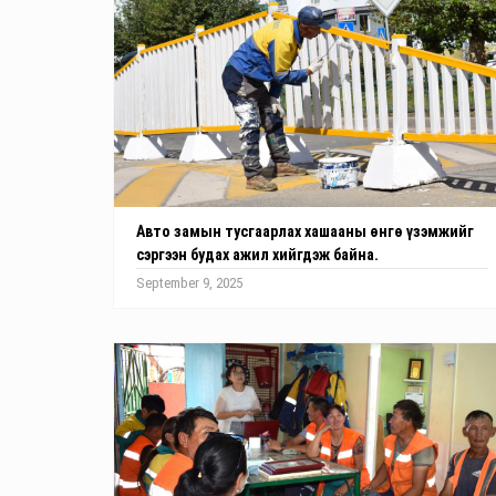
Авто замын тусгаарлах хашааны өнгө үзэмжийг
сэргээн будах ажил хийгдэж байна.
September 9, 2025