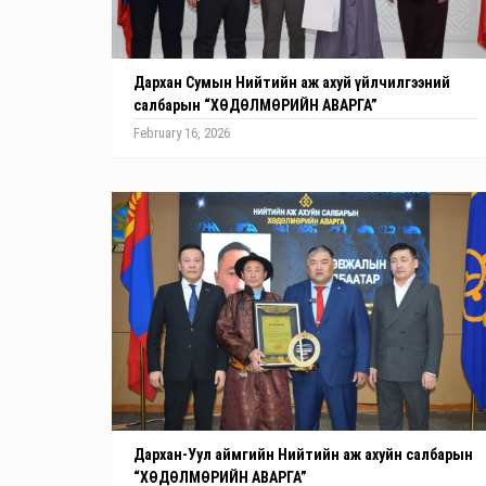
Дархан Сумын Нийтийн аж ахуй үйлчилгээний
салбарын “ХӨДӨЛМӨРИЙН АВАРГА”
February 16, 2026
Дархан-Уул аймгийн Нийтийн аж ахуйн салбарын
“ХӨДӨЛМӨРИЙН АВАРГА”