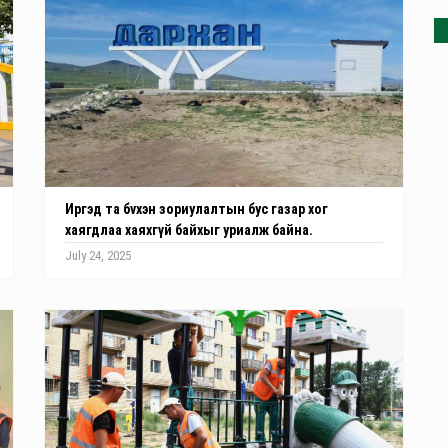
Иргэд та бvхэн зориулалтын бус газар хог
хаягдлаа хаяхгүй байхыг уриалж байна.
July 24, 2025