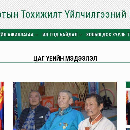
отын Тохижилт Үйлчилгээний
ҮЙЛ АЖИЛЛАГАА
ИЛ ТОД БАЙДАЛ
ХОЛБОГДОХ ХУУЛЬ 
ЦАГ ҮЕИЙН МЭДЭЭЛЭЛ