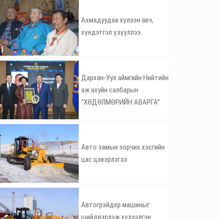
Ахмадуудаа хүлээн авч,
хүндэтгэл үзүүллээ.
Дархан-Уул аймгийн Нийтийн
аж ахуйн салбарын
“ХӨДӨЛМӨРИЙН АВАРГА”
Авто замын зорчих хэсгийн
цас цэвэрлэгээ
Автогрэйдер машиныг
шийдвэрлэж хүлээлгэн