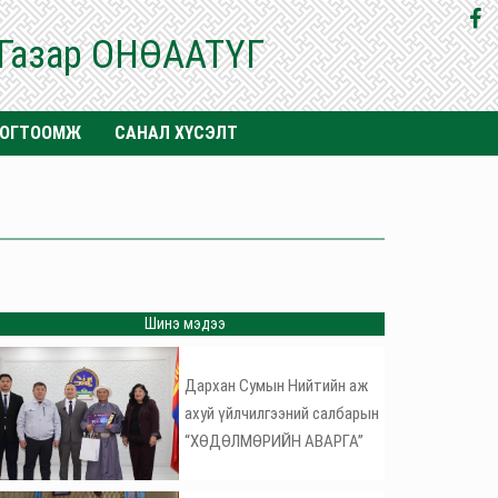
 Газар ОНӨААТҮГ
ТОГТООМЖ
САНАЛ ХҮСЭЛТ
Шинэ мэдээ
Дархан Сумын Нийтийн аж
ахуй үйлчилгээний салбарын
“ХӨДӨЛМӨРИЙН АВАРГА”