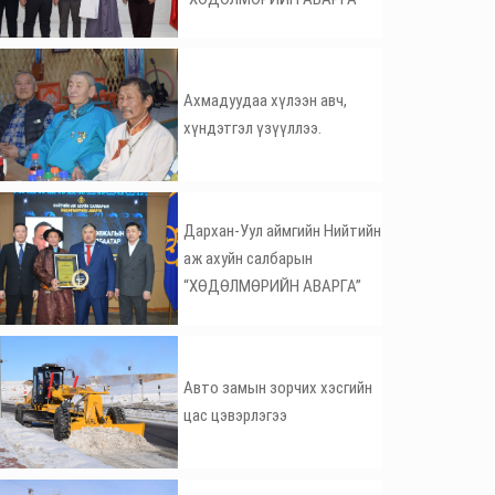
Ахмадуудаа хүлээн авч,
хүндэтгэл үзүүллээ.
Дархан-Уул аймгийн Нийтийн
аж ахуйн салбарын
“ХӨДӨЛМӨРИЙН АВАРГА”
Авто замын зорчих хэсгийн
цас цэвэрлэгээ