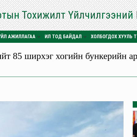
отын Тохижилт Үйлчилгээний
ҮЙЛ АЖИЛЛАГАА
ИЛ ТОД БАЙДАЛ
ХОЛБОГДОХ ХУУЛЬ 
йт 85 ширхэг хогийн бункерийн ари