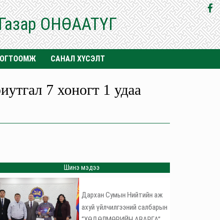
 Газар ОНӨААТҮГ
ТОГТООМЖ
САНАЛ ХҮСЭЛТ
утгал 7 хоногт 1 удаа
Шинэ мэдээ
Дархан Сумын Нийтийн аж
ахуй үйлчилгээний салбарын
“ХӨДӨЛМӨРИЙН АВАРГА”