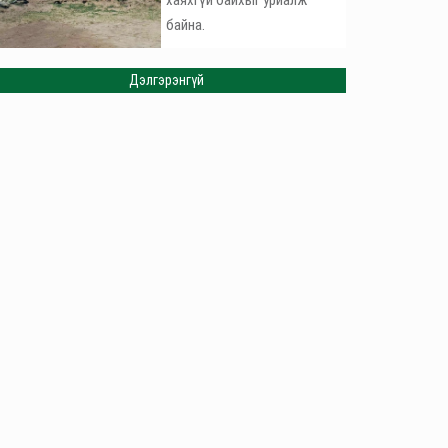
хаяхгүй байхыг уриалж
байна.
Дэлгэрэнгүй