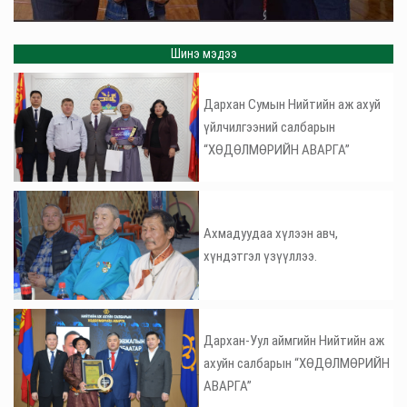
Шинэ мэдээ
Дархан Сумын Нийтийн аж ахуй
үйлчилгээний салбарын
“ХӨДӨЛМӨРИЙН АВАРГА”
Ахмадуудаа хүлээн авч,
хүндэтгэл үзүүллээ.
Дархан-Уул аймгийн Нийтийн аж
ахуйн салбарын “ХӨДӨЛМӨРИЙН
АВАРГА”