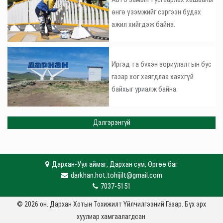
өнгө үзэмжийг сэргээн будах
ажил хийгдэж байна.
Иргэд та бvхэн зориулалтын бус
газар хог хаягдлаа хаяхгүй
байхыг уриалж байна.
Дэлгэрэнгүй
Дархан-Уул аймаг, Дархан сум, Өргөө баг
darkhan.hot.tohijilt@gmail.com
7037-5151
© 2026 он. Дархан Хотын Тохижилт Үйлчилгээний Газар. Бүх эрх
хуулиар хамгаалагдсан.