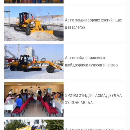
Авто замын зорчих хэсгийн цас
цэвэрлэгээ
Автогрэйдер машиныг
шийдвэрлэж хүлээлгэн өглөө.
ЭРХЭМ ХҮНДЭТ АХМАДУУДАА
ХҮЛЭЭН АВЛАА.
Авто замын тусгаарлах хашааны