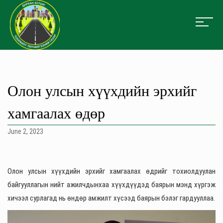
Олон улсын хүүхдийн эрхийг
хамгаалах өдөр
June 2, 2023
Олон улсын хүүхдийн эрхийг хамгаалах өдрийг тохиолдуулан
байгууллагын нийт ажилчдынхаа хүүхдүүдэд баярын мэнд хүргэж
хичээл сурлагад нь өндөр амжилт хүсээд баярын бэлэг гардууллаа.