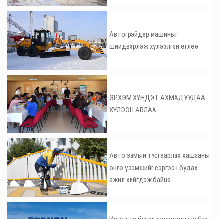
Автогрэйдер машиныг
шийдвэрлэж хүлээлгэн өглөө.
ЭРХЭМ ХҮНДЭТ АХМАДУУДАА
ХҮЛЭЭН АВЛАА.
Авто замын тусгаарлах хашааны
өнгө үзэмжийг сэргээн будах
ажил хийгдэж байна.
Иргэд та бvхэн зориулалтын бус