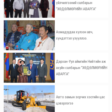
үйлчилгээний салбарын
“ХӨДӨЛМӨРИЙН АВАРГА”
Ахмадуудаа хүлээн авч,
хүндэтгэл үзүүллээ.
Дархан-Уул аймгийн Нийтийн аж
ахуйн салбарын “ХӨДӨЛМӨРИЙН
АВАРГА”
Авто замын зорчих хэсгийн цас
цэвэрлэгээ