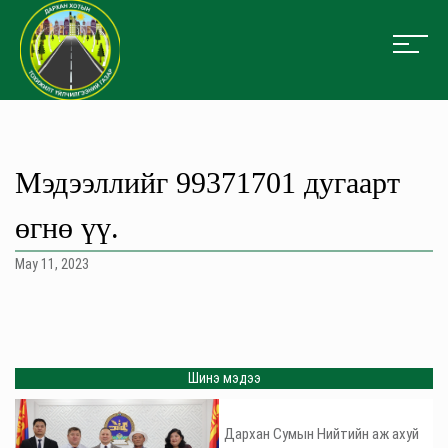
Мэдээллийг 99371701 дугаарт
өгнө үү.
May 11, 2023
Шинэ мэдээ
Дархан Сумын Нийтийн аж ахуй