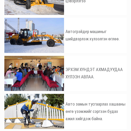
цэвэрлэгээ
Автогрэйдер машиныг
шийдвэрлэж хүлээлгэн өглөө.
ЭРХЭМ ХҮНДЭТ АХМАДУУДАА
ХҮЛЭЭН АВЛАА.
Авто замын тусгаарлах хашааны
өнгө үзэмжийг сэргээн будах
ажил хийгдэж байна.