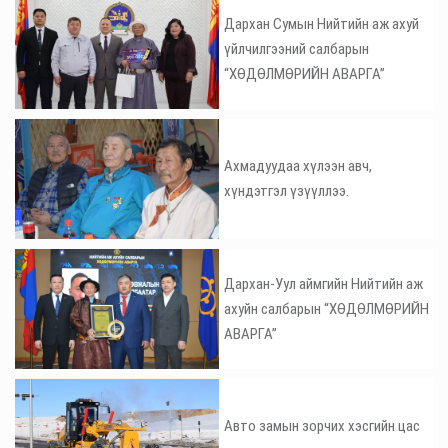
Дархан Сумын Нийтийн аж ахуй
үйлчилгээний салбарын
“ХӨДӨЛМӨРИЙН АВАРГА”
Ахмадуудаа хүлээн авч,
хүндэтгэл үзүүллээ.
Дархан-Уул аймгийн Нийтийн аж
ахуйн салбарын “ХӨДӨЛМӨРИЙН
АВАРГА”
Авто замын зорчих хэсгийн цас