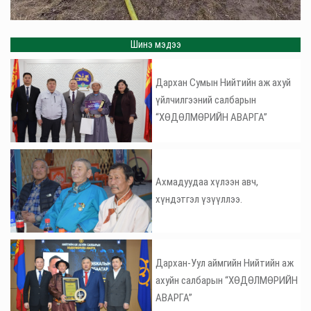
Шинэ мэдээ
Дархан Сумын Нийтийн аж ахуй
үйлчилгээний салбарын
“ХӨДӨЛМӨРИЙН АВАРГА”
Ахмадуудаа хүлээн авч,
хүндэтгэл үзүүллээ.
Дархан-Уул аймгийн Нийтийн аж
ахуйн салбарын “ХӨДӨЛМӨРИЙН
АВАРГА”