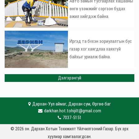
Авто замын тусгаарлах хашааны
өнгө үзэмжийг сэргээн будах
ажил хийгдэж байна.
Иргэд та бvхэн зориулалтын бус
газар хог хаягдлаа хаяхгүй
байхыг уриалж байна.
Дэлгэрэнгүй
Дархан-Уул аймаг, Дархан сум, Өргөө баг
darkhan.hot.tohijilt@gmail.com
7037-5151
© 2026 он. Дархан Хотын Тохижилт Үйлчилгээний Газар. Бүх эрх
хуулиар хамгаалагдсан.