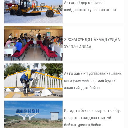
Автогрэйдер машиныг
шийдвэрлэж хүлээлгэн өглөө.
ЭРХЭМ ХҮНДЭТ АХМАДУУДАА
ХҮЛЭЭН АВЛАА.
Авто замын тусгаарлах хашааны
өнгө үзэмжийг сэргээн будах
ажил хийгдэж байна.
Иргэд та бvхэн зориулалтын бус
газар хог хаягдлаа хаяхгүй
байхыг уриалж байна.