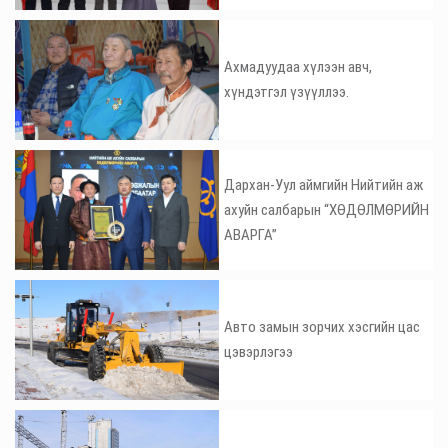
Ахмадуудаа хүлээн авч,
хүндэтгэл үзүүллээ.
Дархан-Уул аймгийн Нийтийн аж
ахуйн салбарын “ХӨДӨЛМӨРИЙН
АВАРГА”
Авто замын зорчих хэсгийн цас
цэвэрлэгээ