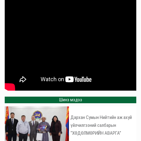
Шинэ мэдээ
Дархан Сумын Нийтийн аж ахуй
үйлчилгээний салбарын
“ХӨДӨЛМӨРИЙН АВАРГА”