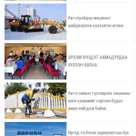
Автогрэйдер машиныг
шийдвэрлэж хүлээлгэн өглөө.
ЭРХЭМ ХҮНДЭТ АХМАДУУДАА
ХҮЛЭЭН АВЛАА.
Авто замын тусгаарлах хашааны
өнгө үзэмжийг сэргээн будах
ажил хийгдэж байна.
Иргэд та бvхэн зориулалтын бус