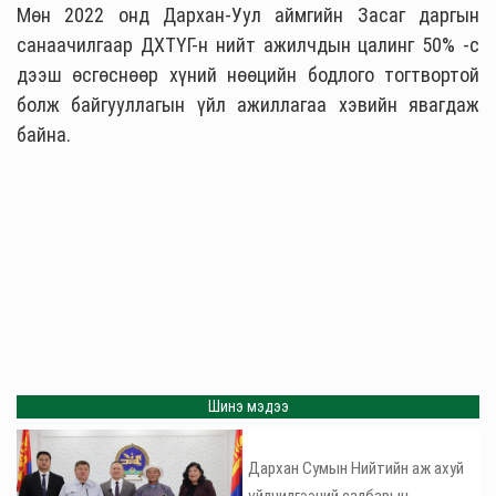
Мөн 2022 онд Дархан-Уул аймгийн Засаг даргын
санаачилгаар ДХТҮГ-н нийт ажилчдын цалинг 50% -с
дээш өсгөснөөр хүний нөөцийн бодлого тогтвортой
болж байгууллагын үйл ажиллагаа хэвийн явагдаж
байна.
Шинэ мэдээ
Дархан Сумын Нийтийн аж ахуй
үйлчилгээний салбарын