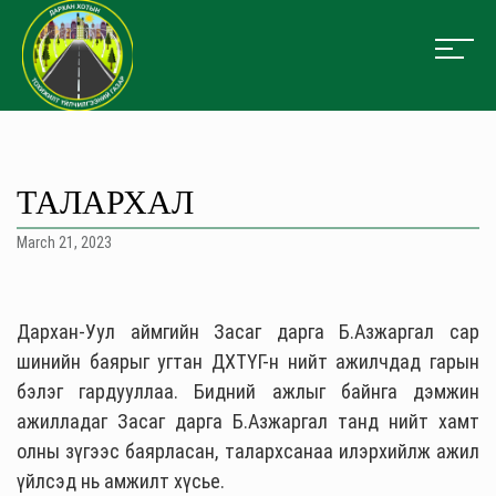
ТАЛАРХАЛ
March 21, 2023
Дархан-Уул аймгийн Засаг дарга Б.Азжаргал сар
шинийн баярыг угтан ДХТҮГ-н нийт ажилчдад гарын
бэлэг гардууллаа. Бидний ажлыг байнга дэмжин
ажилладаг Засаг дарга Б.Азжаргал танд нийт хамт
олны зүгээс баярласан, талархсанаа илэрхийлж ажил
үйлсэд нь амжилт хүсье.