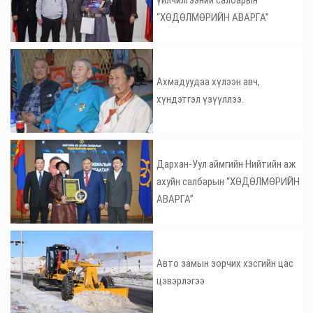
“ХӨДӨЛМӨРИЙН АВАРГА”
Ахмадуудаа хүлээн авч,
хүндэтгэл үзүүллээ.
Дархан-Уул аймгийн Нийтийн аж
ахуйн салбарын “ХӨДӨЛМӨРИЙН
АВАРГА”
Авто замын зорчих хэсгийн цас
цэвэрлэгээ