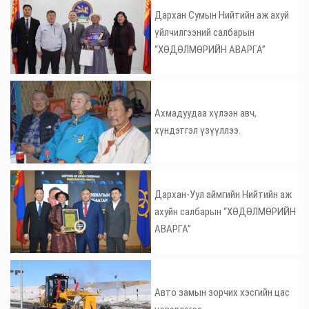
Дархан Сумын Нийтийн аж ахуй
үйлчилгээний салбарын
“ХӨДӨЛМӨРИЙН АВАРГА”
Ахмадуудаа хүлээн авч,
хүндэтгэл үзүүллээ.
Дархан-Уул аймгийн Нийтийн аж
ахуйн салбарын “ХӨДӨЛМӨРИЙН
АВАРГА”
Авто замын зорчих хэсгийн цас