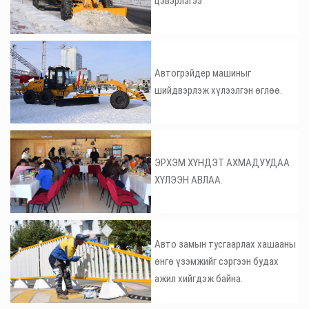
цэвэрлэгээ
Автогрэйдер машиныг
шийдвэрлэж хүлээлгэн өглөө.
ЭРХЭМ ХҮНДЭТ АХМАДУУДАА
ХҮЛЭЭН АВЛАА.
Авто замын тусгаарлах хашааны
өнгө үзэмжийг сэргээн будах
ажил хийгдэж байна.