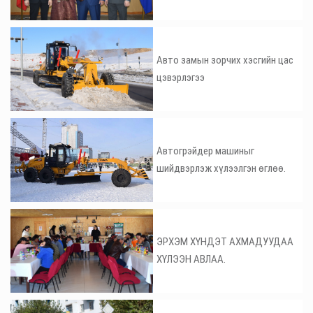
Авто замын зорчих хэсгийн цас
цэвэрлэгээ
Автогрэйдер машиныг
шийдвэрлэж хүлээлгэн өглөө.
ЭРХЭМ ХҮНДЭТ АХМАДУУДАА
ХҮЛЭЭН АВЛАА.