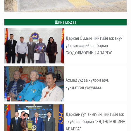
Шинэ мэдээ
Дархан Сумын Нийтийн аж ахуй
үйлчилгээний салбарын
“ХӨДӨЛМӨРИЙН АВАРГА”
Ахмадуудаа хүлээн авч,
хүндэтгэл үзүүллээ.
Дархан-Уул аймгийн Нийтийн аж
ахуйн салбарын “ХӨДӨЛМӨРИЙН
АВАРГА”