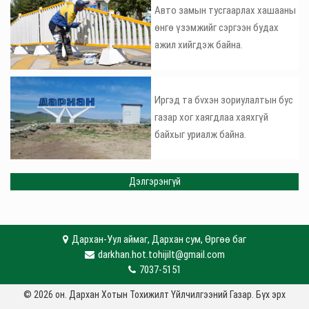
Авто замын тусгаарлах хашааны
өнгө үзэмжийг сэргээн будах
ажил хийгдэж байна.
Иргэд та бvхэн зориулалтын бус
газар хог хаягдлаа хаяхгүй
байхыг уриалж байна.
Дэлгэрэнгүй
Дархан-Уул аймаг, Дархан сум, Өргөө баг
darkhan.hot.tohijilt@gmail.com
7037-5151
© 2026 он. Дархан Хотын Тохижилт Үйлчилгээний Газар. Бүх эрх