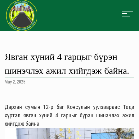
Явган хүний 4 гарцыг бүрэн
шинэчлэх ажил хийгдэж байна.
May 2, 2025
Дархан сумын 12-р баг Консулын уулзвараас Теди
хүртэл явган хүний 4 гарцыг бүрэн шинэчлэх ажил
хийгдэж байна.