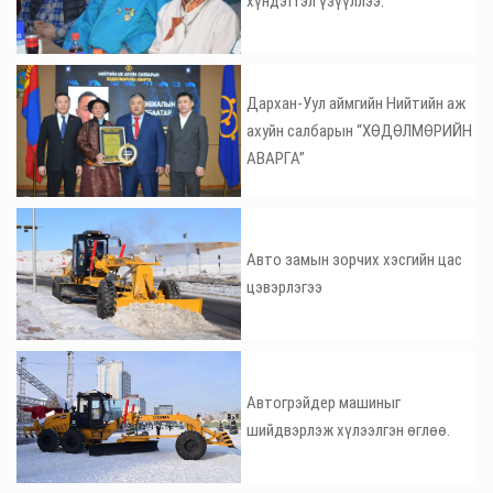
хүндэтгэл үзүүллээ.
Дархан-Уул аймгийн Нийтийн аж
ахуйн салбарын “ХӨДӨЛМӨРИЙН
АВАРГА”
Авто замын зорчих хэсгийн цас
цэвэрлэгээ
Автогрэйдер машиныг
шийдвэрлэж хүлээлгэн өглөө.