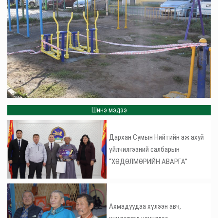
Шинэ мэдээ
Дархан Сумын Нийтийн аж ахуй
үйлчилгээний салбарын
“ХӨДӨЛМӨРИЙН АВАРГА”
Ахмадуудаа хүлээн авч,