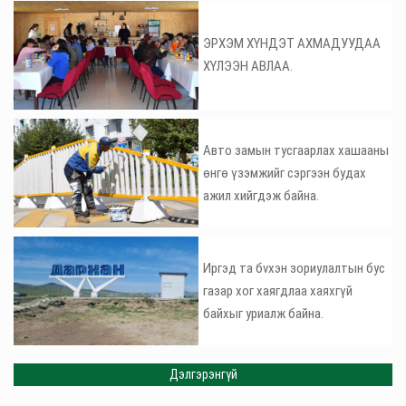
ЭРХЭМ ХҮНДЭТ АХМАДУУДАА
ХҮЛЭЭН АВЛАА.
Авто замын тусгаарлах хашааны
өнгө үзэмжийг сэргээн будах
ажил хийгдэж байна.
Иргэд та бvхэн зориулалтын бус
газар хог хаягдлаа хаяхгүй
байхыг уриалж байна.
Дэлгэрэнгүй