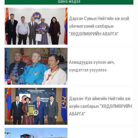
Шинэ мэдээ
Дархан Сумын Нийтийн аж ахуй
үйлчилгээний салбарын
“ХӨДӨЛМӨРИЙН АВАРГА”
Ахмадуудаа хүлээн авч,
хүндэтгэл үзүүллээ.
Дархан-Уул аймгийн Нийтийн аж
ахуйн салбарын “ХӨДӨЛМӨРИЙН
АВАРГА”