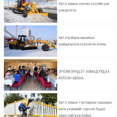
Авто замын зорчих хэсгийн цас
цэвэрлэгээ
Автогрэйдер машиныг
шийдвэрлэж хүлээлгэн өглөө.
ЭРХЭМ ХҮНДЭТ АХМАДУУДАА
ХҮЛЭЭН АВЛАА.
Авто замын тусгаарлах хашааны
өнгө үзэмжийг сэргээн будах
ажил хийгдэж байна.