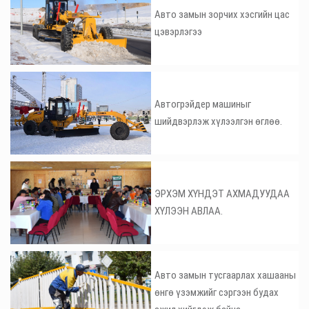
Авто замын зорчих хэсгийн цас
цэвэрлэгээ
Автогрэйдер машиныг
шийдвэрлэж хүлээлгэн өглөө.
ЭРХЭМ ХҮНДЭТ АХМАДУУДАА
ХҮЛЭЭН АВЛАА.
Авто замын тусгаарлах хашааны
өнгө үзэмжийг сэргээн будах