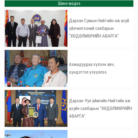
Шинэ мэдээ
Дархан Сумын Нийтийн аж ахуй
үйлчилгээний салбарын
“ХӨДӨЛМӨРИЙН АВАРГА”
Ахмадуудаа хүлээн авч,
хүндэтгэл үзүүллээ.
Дархан-Уул аймгийн Нийтийн аж
ахуйн салбарын “ХӨДӨЛМӨРИЙН
АВАРГА”