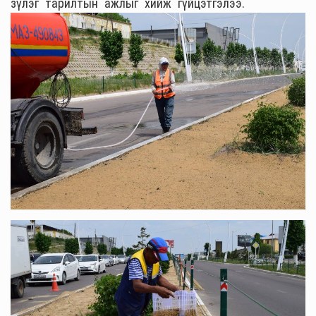
зүлэг тарилтын ажлыг хийж гүйцэтгэлээ.