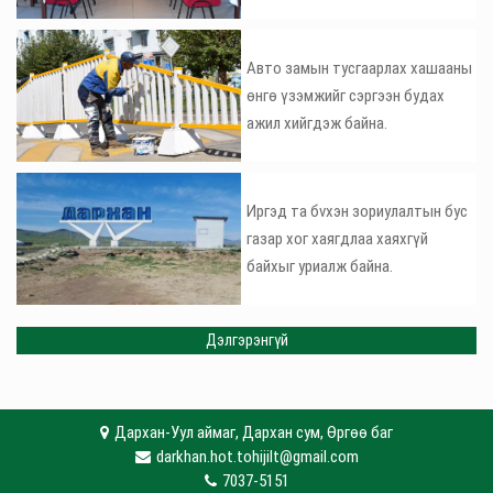
Авто замын тусгаарлах хашааны
өнгө үзэмжийг сэргээн будах
ажил хийгдэж байна.
Иргэд та бvхэн зориулалтын бус
газар хог хаягдлаа хаяхгүй
байхыг уриалж байна.
Дэлгэрэнгүй
Дархан-Уул аймаг, Дархан сум, Өргөө баг
darkhan.hot.tohijilt@gmail.com
7037-5151