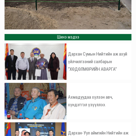
Шинэ мэдээ
Дархан Сумын Нийтийн аж ахуй
үйлчилгээний салбарын
“ХӨДӨЛМӨРИЙН АВАРГА”
Ахмадуудаа хүлээн авч,
хүндэтгэл үзүүллээ.
Дархан-Уул аймгийн Нийтийн аж