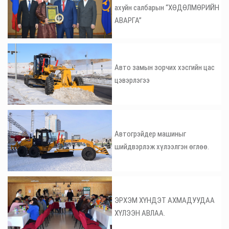
ахуйн салбарын “ХӨДӨЛМӨРИЙН
АВАРГА”
Авто замын зорчих хэсгийн цас
цэвэрлэгээ
Автогрэйдер машиныг
шийдвэрлэж хүлээлгэн өглөө.
ЭРХЭМ ХҮНДЭТ АХМАДУУДАА
ХҮЛЭЭН АВЛАА.