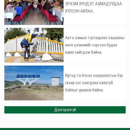
ЭРХЭМ ХҮНДЭТ АХМАДУУДАА
ХҮЛЭЭН АВЛАА.
Авто замын тусгаарлах хашааны
өнгө үзэмжийг сэргээн будах
ажил хийгдэж байна.
Иргэд та бvхэн зориулалтын бус
газар хог хаягдлаа хаяхгүй
байхыг уриалж байна.
Дэлгэрэнгүй