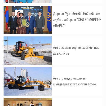
Дархан-Уул аймгийн Нийтийн аж
ахуйн салбарын “ХӨДӨЛМӨРИЙН
АВАРГА”
Авто замын зорчих хэсгийн цас
цэвэрлэгээ
Автогрэйдер машиныг
шийдвэрлэж хүлээлгэн өглөө.