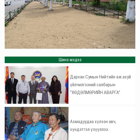
Шинэ мэдээ
Дархан Сумын Нийтийн аж ахуй
үйлчилгээний салбарын
“ХӨДӨЛМӨРИЙН АВАРГА”
Ахмадуудаа хүлээн авч,
хүндэтгэл үзүүллээ.