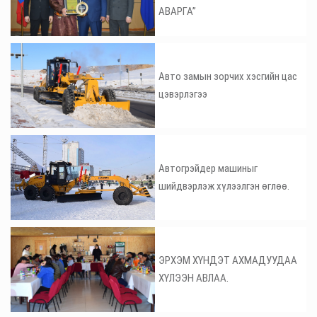
АВАРГА”
Авто замын зорчих хэсгийн цас
цэвэрлэгээ
Автогрэйдер машиныг
шийдвэрлэж хүлээлгэн өглөө.
ЭРХЭМ ХҮНДЭТ АХМАДУУДАА
ХҮЛЭЭН АВЛАА.