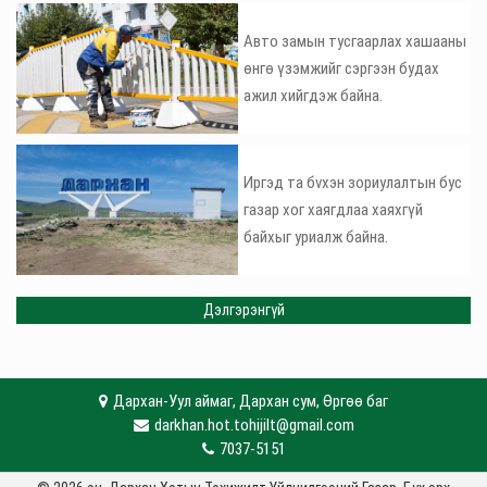
Авто замын тусгаарлах хашааны
өнгө үзэмжийг сэргээн будах
ажил хийгдэж байна.
Иргэд та бvхэн зориулалтын бус
газар хог хаягдлаа хаяхгүй
байхыг уриалж байна.
Дэлгэрэнгүй
Дархан-Уул аймаг, Дархан сум, Өргөө баг
darkhan.hot.tohijilt@gmail.com
7037-5151