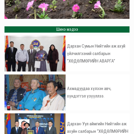
Шинэ мэдээ
Дархан Сумын Нийтийн аж ахуй
үйлчилгээний салбарын
“ХӨДӨЛМӨРИЙН АВАРГА”
Ахмадуудаа хүлээн авч,
хүндэтгэл үзүүллээ.
Дархан-Уул аймгийн Нийтийн аж
ахуйн салбарын “ХӨДӨЛМӨРИЙН