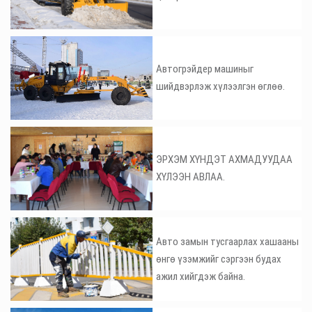
Автогрэйдер машиныг
шийдвэрлэж хүлээлгэн өглөө.
ЭРХЭМ ХҮНДЭТ АХМАДУУДАА
ХҮЛЭЭН АВЛАА.
Авто замын тусгаарлах хашааны
өнгө үзэмжийг сэргээн будах
ажил хийгдэж байна.