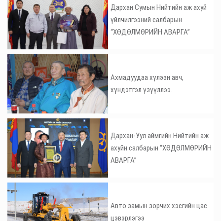
Дархан Сумын Нийтийн аж ахуй
үйлчилгээний салбарын
“ХӨДӨЛМӨРИЙН АВАРГА”
Ахмадуудаа хүлээн авч,
хүндэтгэл үзүүллээ.
Дархан-Уул аймгийн Нийтийн аж
ахуйн салбарын “ХӨДӨЛМӨРИЙН
АВАРГА”
Авто замын зорчих хэсгийн цас
цэвэрлэгээ