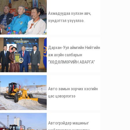
Ахмадуудаа хүлээн авч,
хүндэтгэл үзүүллээ.
Дархан-Уул аймгийн Нийтийн
аж ахуйн салбарын
“ХӨДӨЛМӨРИЙН АВАРГА”
Авто замын зорчих хэсгийн
цас цэвэрлэгээ
Автогрэйдер машиныг