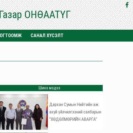
 Газар ОНӨААТҮГ
ТОГТООМЖ
САНАЛ ХҮСЭЛТ
Шинэ мэдээ
Дархан Сумын Нийтийн аж
ахуй үйлчилгээний салбарын
“ХӨДӨЛМӨРИЙН АВАРГА”