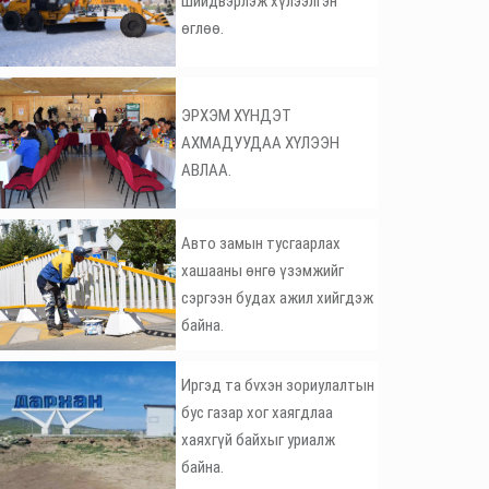
шийдвэрлэж хүлээлгэн
өглөө.
ЭРХЭМ ХҮНДЭТ
АХМАДУУДАА ХҮЛЭЭН
АВЛАА.
Авто замын тусгаарлах
хашааны өнгө үзэмжийг
сэргээн будах ажил хийгдэж
байна.
Иргэд та бvхэн зориулалтын
бус газар хог хаягдлаа
хаяхгүй байхыг уриалж
байна.