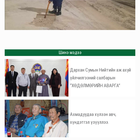
Шинэ мэдээ
Дархан Сумын Нийтийн аж ахуй
үйлчилгээний салбарын
“ХӨДӨЛМӨРИЙН АВАРГА”
Ахмадуудаа хүлээн авч,
хүндэтгэл үзүүллээ.