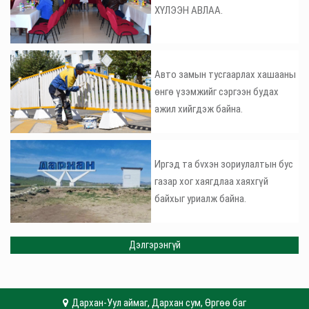
ХҮЛЭЭН АВЛАА.
Авто замын тусгаарлах хашааны
өнгө үзэмжийг сэргээн будах
ажил хийгдэж байна.
Иргэд та бvхэн зориулалтын бус
газар хог хаягдлаа хаяхгүй
байхыг уриалж байна.
Дэлгэрэнгүй
Дархан-Уул аймаг, Дархан сум, Өргөө баг