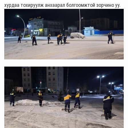
хурдаа тохируулж анхаарал болгоомжтой зорчино уу.