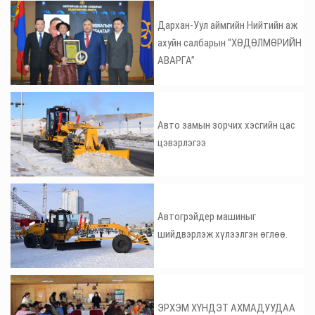
Дархан-Уул аймгийн Нийтийн аж
ахуйн салбарын “ХӨДӨЛМӨРИЙН
АВАРГА”
Авто замын зорчих хэсгийн цас
цэвэрлэгээ
Автогрэйдер машиныг
шийдвэрлэж хүлээлгэн өглөө.
ЭРХЭМ ХҮНДЭТ АХМАДУУДАА