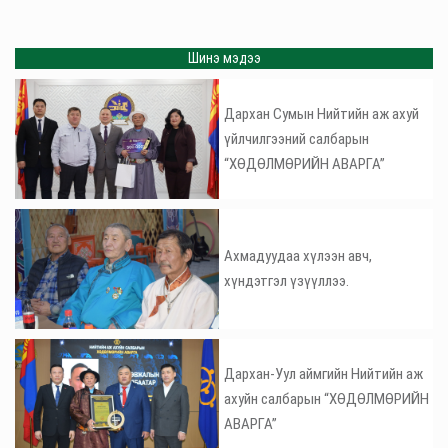
Шинэ мэдээ
Дархан Сумын Нийтийн аж ахуй
үйлчилгээний салбарын
“ХӨДӨЛМӨРИЙН АВАРГА”
Ахмадуудаа хүлээн авч,
хүндэтгэл үзүүллээ.
Дархан-Уул аймгийн Нийтийн аж
ахуйн салбарын “ХӨДӨЛМӨРИЙН
АВАРГА”