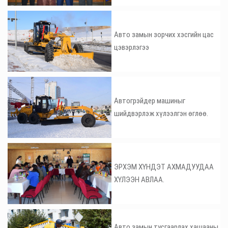
Авто замын зорчих хэсгийн цас
цэвэрлэгээ
Автогрэйдер машиныг
шийдвэрлэж хүлээлгэн өглөө.
ЭРХЭМ ХҮНДЭТ АХМАДУУДАА
ХҮЛЭЭН АВЛАА.
Авто замын тусгаарлах хашааны