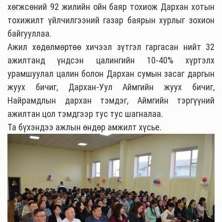
хөгжсөний 92 жилийн ойн баяр тохиож Дархан хотын
тохижилт үйлчилгээний газар баярын хурлыг зохион
байгууллаа.
Ажил хөдөлмөртөө хичээл зүтгэл гаргасан нийт 32
ажилтанд үндсэн цалингийн 10-40% хүртэлх
урамшуулал цалин болон Дархан сумын засаг даргын
жуух бичиг, Дархан-Уул Аймгийн жуух бичиг,
Найрамдлын дархан тэмдэг, Аймгийн тэргүүний
ажилтан цол тэмдгээр тус тус шагналаа.
Та бүхэндээ ажлын өндөр амжилт хүсье.