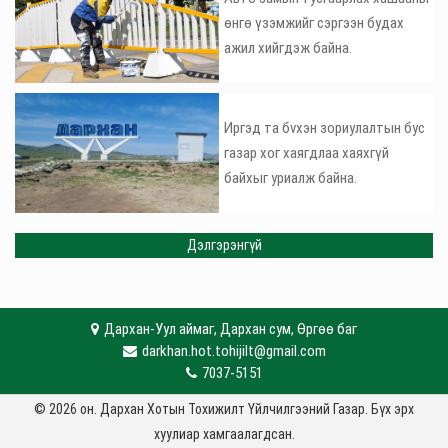
өнгө үзэмжийг сэргээн будах
ажил хийгдэж байна.
Иргэд та бvхэн зориулалтын бус
газар хог хаягдлаа хаяхгүй
байхыг уриалж байна.
Дэлгэрэнгүй
Дархан-Уул аймаг, Дархан сум, Өргөө баг
darkhan.hot.tohijilt@gmail.com
7037-5151
© 2026 он. Дархан Хотын Тохижилт Үйлчилгээний Газар. Бүх эрх
хуулиар хамгаалагдсан.