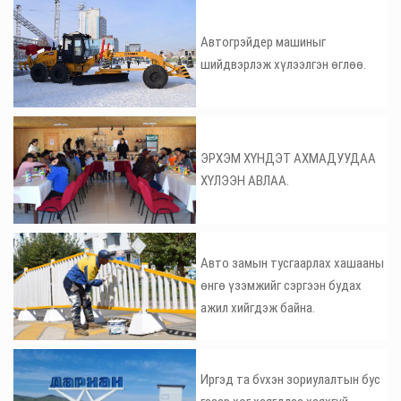
Автогрэйдер машиныг
шийдвэрлэж хүлээлгэн өглөө.
ЭРХЭМ ХҮНДЭТ АХМАДУУДАА
ХҮЛЭЭН АВЛАА.
Авто замын тусгаарлах хашааны
өнгө үзэмжийг сэргээн будах
ажил хийгдэж байна.
Иргэд та бvхэн зориулалтын бус