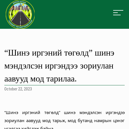
“Шинэ иргэний төгөлд” шинэ
мэндэлсэн иргэндээ зориулан
аавууд мод тарилаа.
October 22, 2023
“Шинэ иргэний төгөлд” шинэ мэндэлсэн иргэндээ
зориулан аавууд мод тарьж, мод бутанд намрын цэнэг
усалгаа хийгдэж байна.