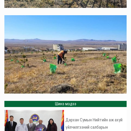
Шинэ мэдээ
Дархан Сумын Нийтийн аж ахуй
үйлчилгээний салбарын