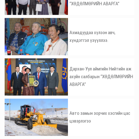
“ХӨДӨЛМӨРИЙН АВАРГА”
Ахмадуудаа хүлээн авч,
хүндэтгэл үзүүллээ.
Дархан-Уул аймгийн Нийтийн аж
ахуйн салбарын “ХӨДӨЛМӨРИЙН
АВАРГА”
Авто замын зорчих хэсгийн цас
цэвэрлэгээ