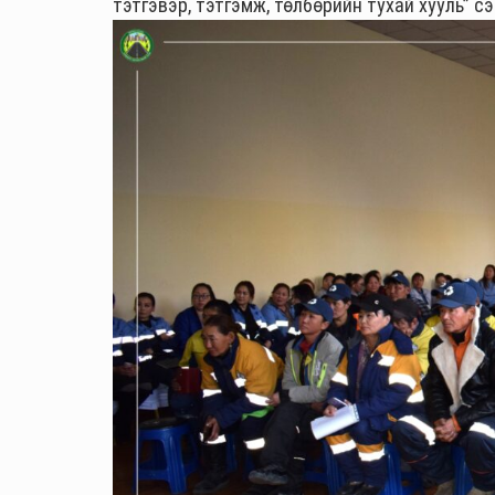
тэтгэвэр, тэтгэмж, төлбөрийн тухай хууль” с