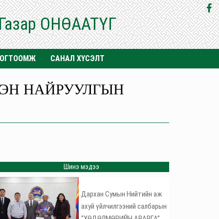
 Газар ОНӨААТҮГ
ТОГТООМЖ
САНАЛ ХҮСЭЛТ
ЭН НАЙРУУЛГЫН
Шинэ мэдээ
Дархан Сумын Нийтийн аж
ахуй үйлчилгээний салбарын
“ХӨДӨЛМӨРИЙН АВАРГА”