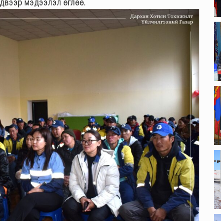
эдвээр мэдээлэл өглөө.