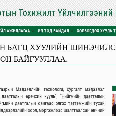
отын Тохижилт Үйлчилгээний
ҮЙЛ АЖИЛЛАГАА
ИЛ ТОД БАЙДАЛ
ХОЛБОГДОХ ХУУЛЬ 
Н БАГЦ ХУУЛИЙН ШИНЭЧИЛС
ИОН БАЙГУУЛЛАА.
газрын Мэдээллийн технологи, сургалт мэдээлэл
даатгалын ерөнхий хууль”, “Нийгмийн даатгалын
ийгмийн даатгалын сангаас олгох тэтгэмжийн тухай
 үйлдвэрлэлийн осол, мэргэжлээс шалтгаалсан өвчний