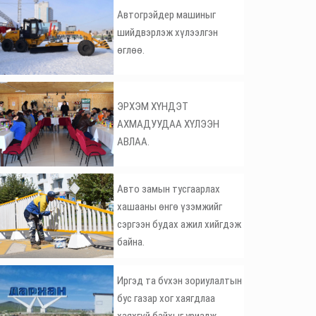
Автогрэйдер машиныг
шийдвэрлэж хүлээлгэн
өглөө.
ЭРХЭМ ХҮНДЭТ
АХМАДУУДАА ХҮЛЭЭН
АВЛАА.
Авто замын тусгаарлах
хашааны өнгө үзэмжийг
сэргээн будах ажил хийгдэж
байна.
Иргэд та бvхэн зориулалтын
бус газар хог хаягдлаа