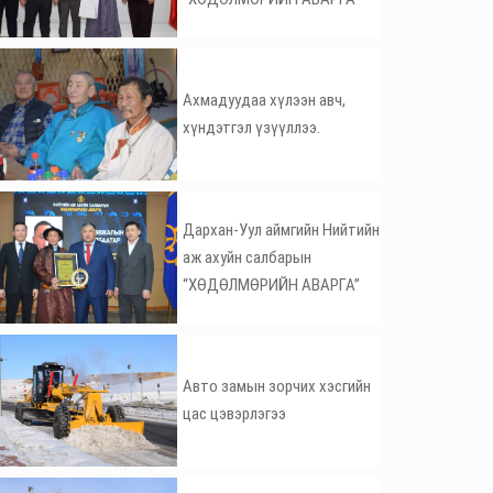
Ахмадуудаа хүлээн авч,
хүндэтгэл үзүүллээ.
Дархан-Уул аймгийн Нийтийн
аж ахуйн салбарын
“ХӨДӨЛМӨРИЙН АВАРГА”
Авто замын зорчих хэсгийн
цас цэвэрлэгээ