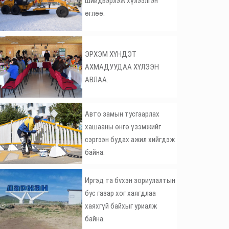
шийдвэрлэж хүлээлгэн
өглөө.
ЭРХЭМ ХҮНДЭТ
АХМАДУУДАА ХҮЛЭЭН
АВЛАА.
Авто замын тусгаарлах
хашааны өнгө үзэмжийг
сэргээн будах ажил хийгдэж
байна.
Иргэд та бvхэн зориулалтын
бус газар хог хаягдлаа
хаяхгүй байхыг уриалж
байна.