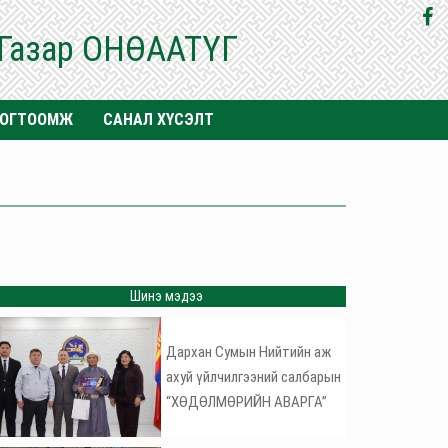
 Газар ОНӨААТҮГ
ТОГТООМЖ
САНАЛ ХҮСЭЛТ
Шинэ мэдээ
Дархан Сумын Нийтийн аж
ахуй үйлчилгээний салбарын
“ХӨДӨЛМӨРИЙН АВАРГА”