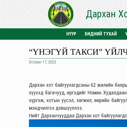
Дархан Х
НҮҮР
БИДНИЙ ТУХАЙ
“ҮНЭГҮЙ ТАКСИ” ҮЙЛ
October 17, 2023
Дархан хот байгуулагдсаны 62 жилийн баяр
хүүхэд багачууд, иргэдийг Номин Худалдаа
хүргэж, хотын үүсэл, хөгжил, өөрийн байгу
мэндчилгээ дэвшүүллээ.
Нийт
Дарханчууддаа
Дархан хот байгуулагдс