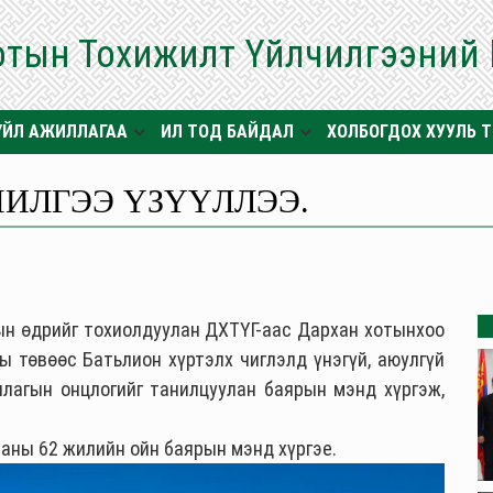
отын Тохижилт Үйлчилгээний
ҮЙЛ АЖИЛЛАГАА
ИЛ ТОД БАЙДАЛ
ХОЛБОГДОХ ХУУЛЬ 
ЧИЛГЭЭ ҮЗҮҮЛЛЭЭ.
ын өдрийг тохиолдуулан
ДХТҮГ-аас
Дархан хотынхоо
ны төвөөс
Батьлион
хүртэлх чиглэлд үнэгүй, аюулгүй
уллагын онцлогийг танилцуулан баярын мэнд хүргэж,
аны 62 жилийн ойн баярын мэнд хүргэе.