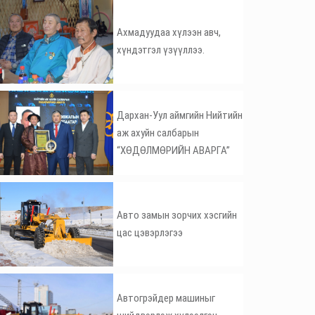
Ахмадуудаа хүлээн авч,
хүндэтгэл үзүүллээ.
Дархан-Уул аймгийн Нийтийн
аж ахуйн салбарын
“ХӨДӨЛМӨРИЙН АВАРГА”
Авто замын зорчих хэсгийн
цас цэвэрлэгээ
Автогрэйдер машиныг