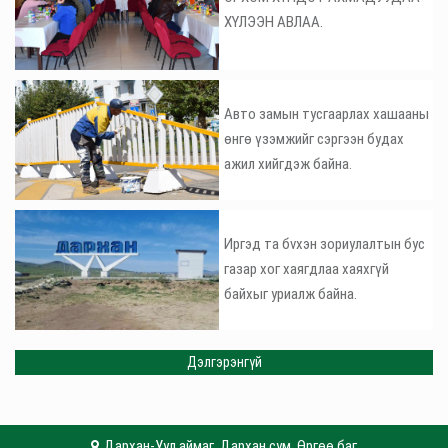
ХҮЛЭЭН АВЛАА.
Авто замын тусгаарлах хашааны
өнгө үзэмжийг сэргээн будах
ажил хийгдэж байна.
Иргэд та бvхэн зориулалтын бус
газар хог хаягдлаа хаяхгүй
байхыг уриалж байна.
Дэлгэрэнгүй
Дархан-Уул аймаг, Дархан сум, Өргөө баг