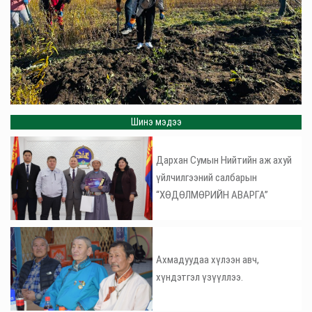
Шинэ мэдээ
Дархан Сумын Нийтийн аж ахуй
үйлчилгээний салбарын
“ХӨДӨЛМӨРИЙН АВАРГА”
Ахмадуудаа хүлээн авч,
хүндэтгэл үзүүллээ.