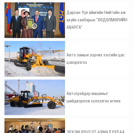
Дархан-Уул аймгийн Нийтийн аж
ахуйн салбарын “ХӨДӨЛМӨРИЙН
АВАРГА”
Авто замын зорчих хэсгийн цас
цэвэрлэгээ
Автогрэйдер машиныг
шийдвэрлэж хүлээлгэн өглөө.
ЭРХЭМ ХҮНДЭТ АХМАДУУДАА