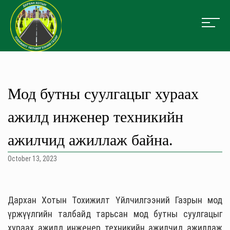
Мод бутны суулгацыг хураах
ажилд инженер техникийн
ажилчид ажиллаж байна.
October 13, 2023
Дархан Хотын Тохижилт Үйлчилгээний Газрын мод
үржүүлгийн талбайд тарьсан мод бутны суулгацыг
хураах ажилд инженер техникийн ажилчид ажиллаж