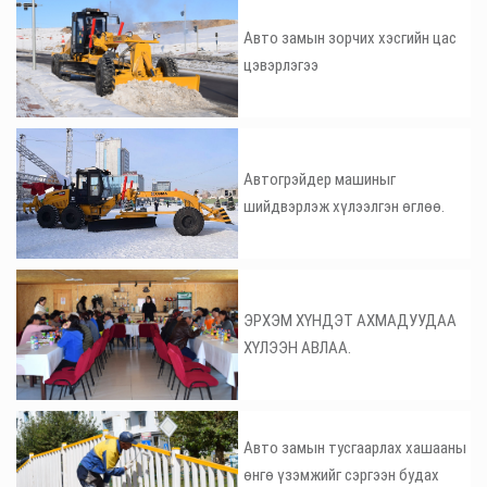
Авто замын зорчих хэсгийн цас
цэвэрлэгээ
Автогрэйдер машиныг
шийдвэрлэж хүлээлгэн өглөө.
ЭРХЭМ ХҮНДЭТ АХМАДУУДАА
ХҮЛЭЭН АВЛАА.
Авто замын тусгаарлах хашааны
өнгө үзэмжийг сэргээн будах