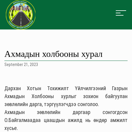
Ахмадын холбооны хурал
September 21, 2023
Дархан Хотын Тохижилт Үйлчилгээний Газрын
Ахмадын Холбооны хурлыг зохион байгуулан
зөвлөлийн дарга, тэргүүлэгчдээ сонголоо.
Ахмадын зөвлөлийн даргаар сонгогдсон
О.Байгалмаадаа цаашдын ажилд нь өндөр амжилт
хүсье.