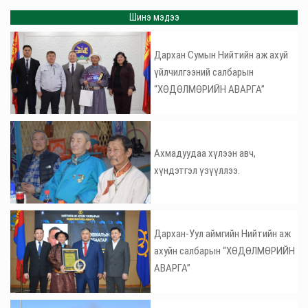
Шинэ мэдээ
Дархан Сумын Нийтийн аж ахуй
үйлчилгээний салбарын
“ХӨДӨЛМӨРИЙН АВАРГА”
Ахмадуудаа хүлээн авч,
хүндэтгэл үзүүллээ.
Дархан-Уул аймгийн Нийтийн аж
ахуйн салбарын “ХӨДӨЛМӨРИЙН
АВАРГА”