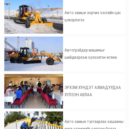
Авто замын зорчих хэсгийн цас
цэвэрлэгээ
Автогрэйдер машиныг
шийдвэрлэж хүлээлгэн өглөө.
ЭРХЭМ ХҮНДЭТ АХМАДУУДАА
ХҮЛЭЭН АВЛАА.
Авто замын тусгаарлах хашааны
өнгө үзэмжийг сэргээн будах