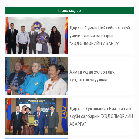
Шинэ мэдээ
Дархан Сумын Нийтийн аж ахуй
үйлчилгээний салбарын
“ХӨДӨЛМӨРИЙН АВАРГА”
Ахмадуудаа хүлээн авч,
хүндэтгэл үзүүллээ.
Дархан-Уул аймгийн Нийтийн аж
ахуйн салбарын “ХӨДӨЛМӨРИЙН
АВАРГА”