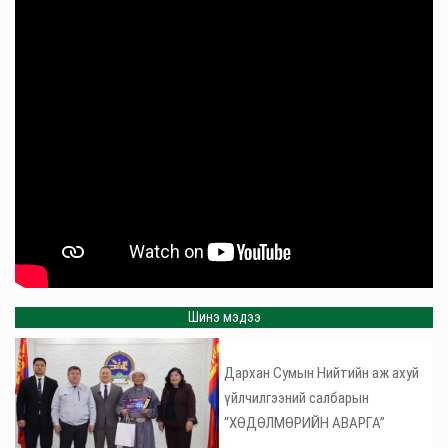
Шинэ мэдээ
Дархан Сумын Нийтийн аж ахуй
үйлчилгээний салбарын
“ХӨДӨЛМӨРИЙН АВАРГА”