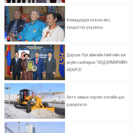
Ахмадуудаа хүлээн авч,
хүндэтгэл үзүүллээ.
Дархан-Уул аймгийн Нийтийн аж
ахуйн салбарын “ХӨДӨЛМӨРИЙН
АВАРГА”
Авто замын зорчих хэсгийн цас
цэвэрлэгээ