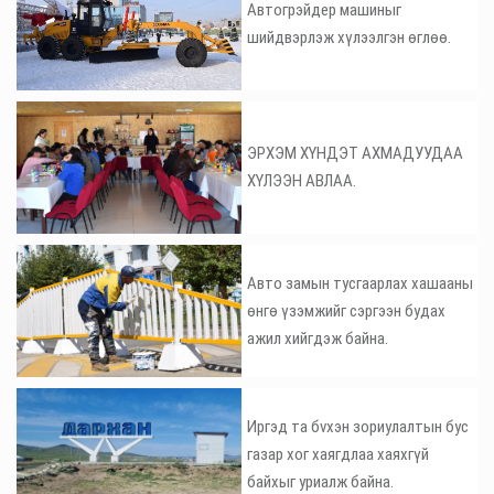
Автогрэйдер машиныг
шийдвэрлэж хүлээлгэн өглөө.
ЭРХЭМ ХҮНДЭТ АХМАДУУДАА
ХҮЛЭЭН АВЛАА.
Авто замын тусгаарлах хашааны
өнгө үзэмжийг сэргээн будах
ажил хийгдэж байна.
Иргэд та бvхэн зориулалтын бус
газар хог хаягдлаа хаяхгүй
байхыг уриалж байна.