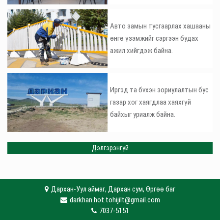
Авто замын тусгаарлах хашааны
өнгө үзэмжийг сэргээн будах
ажил хийгдэж байна.
Иргэд та бvхэн зориулалтын бус
газар хог хаягдлаа хаяхгүй
байхыг уриалж байна.
Дэлгэрэнгүй
Дархан-Уул аймаг, Дархан сум, Өргөө баг
darkhan.hot.tohijilt@gmail.com
7037-5151