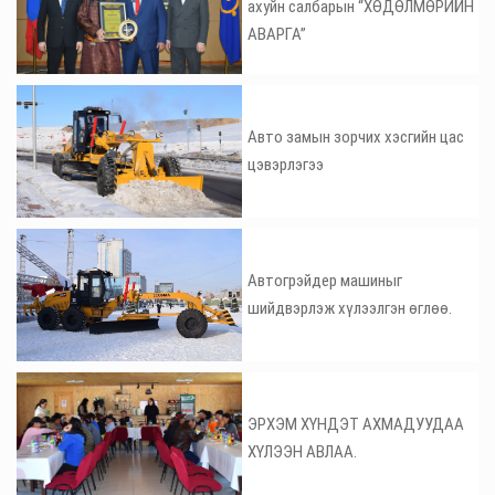
ахуйн салбарын “ХӨДӨЛМӨРИЙН
АВАРГА”
Авто замын зорчих хэсгийн цас
цэвэрлэгээ
Автогрэйдер машиныг
шийдвэрлэж хүлээлгэн өглөө.
ЭРХЭМ ХҮНДЭТ АХМАДУУДАА
ХҮЛЭЭН АВЛАА.