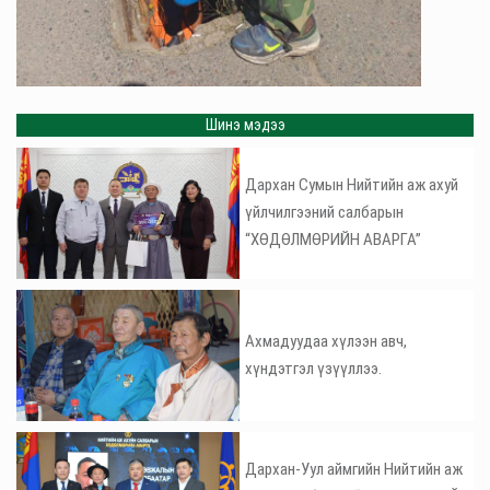
Шинэ мэдээ
Дархан Сумын Нийтийн аж ахуй
үйлчилгээний салбарын
“ХӨДӨЛМӨРИЙН АВАРГА”
Ахмадуудаа хүлээн авч,
хүндэтгэл үзүүллээ.
Дархан-Уул аймгийн Нийтийн аж