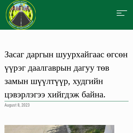
Засаг даргын шуурхайгаас өгсөн
үүрэг даалгаврын дагуу төв
замын шүүлтүүр, худгийн
цэвэрлэгээ хийгдэж байна.
August 8, 2023