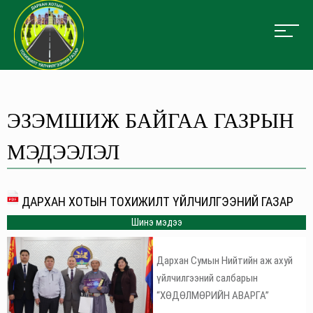
ЭЗЭМШИЖ БАЙГАА ГАЗРЫН
МЭДЭЭЛЭЛ
ДАРХАН ХОТЫН ТОХИЖИЛТ ҮЙЛЧИЛГЭЭНИЙ ГАЗАР
Шинэ мэдээ
Дархан Сумын Нийтийн аж ахуй
үйлчилгээний салбарын
“ХӨДӨЛМӨРИЙН АВАРГА”