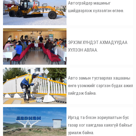
Автогрэйдер машиныг
шийдвэрлэж хүлээлгэн өглөө.
ЭРХЭМ ХҮНДЭТ АХМАДУУДАА
ХҮЛЭЭН АВЛАА.
Авто замын тусгаарлах хашааны
өнгө үзэмжийг сэргээн будах ажил
хийгдэж байна.
Иргэд та бvхэн зориулалтын бус
газар хог хаягдлаа хаяхгүй байхыг
уриалж байна.