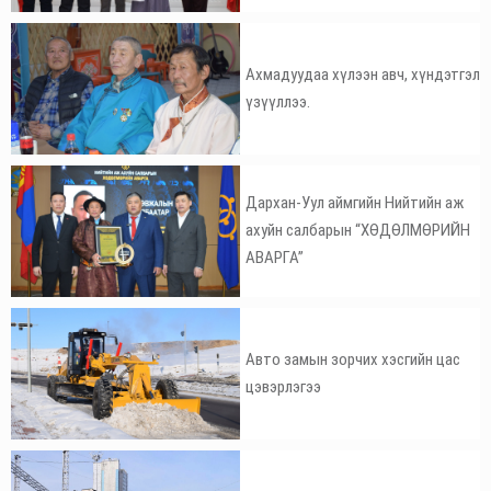
Ахмадуудаа хүлээн авч, хүндэтгэл
үзүүллээ.
Дархан-Уул аймгийн Нийтийн аж
ахуйн салбарын “ХӨДӨЛМӨРИЙН
АВАРГА”
Авто замын зорчих хэсгийн цас
цэвэрлэгээ