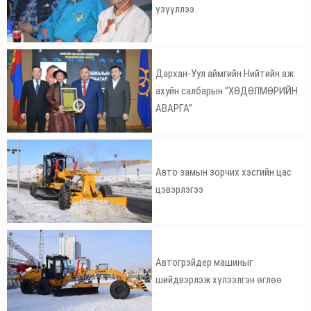
үзүүллээ.
Дархан-Уул аймгийн Нийтийн аж
ахуйн салбарын “ХӨДӨЛМӨРИЙН
АВАРГА”
Авто замын зорчих хэсгийн цас
цэвэрлэгээ
Автогрэйдер машиныг
шийдвэрлэж хүлээлгэн өглөө.