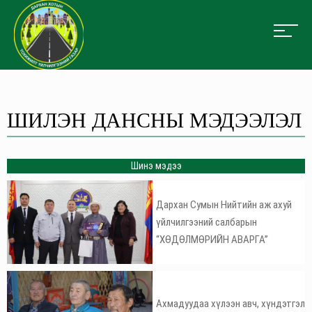
ШИЛЭН ДАНСНЫ МЭДЭЭЛЭЛ
Шинэ мэдээ
Дархан Сумын Нийтийн аж ахуй
үйлчилгээний салбарын
“ХӨДӨЛМӨРИЙН АВАРГА”
Ахмадуудаа хүлээн авч, хүндэтгэл