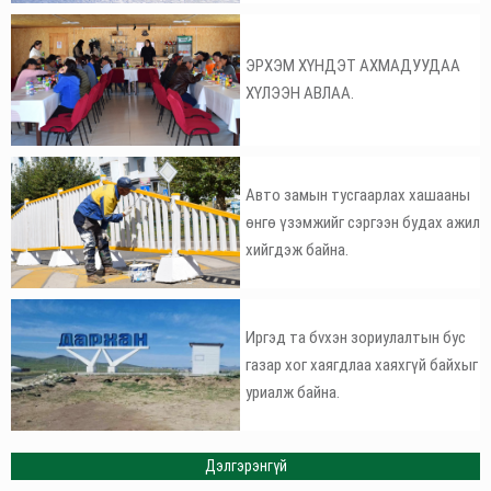
ЭРХЭМ ХҮНДЭТ АХМАДУУДАА
ХҮЛЭЭН АВЛАА.
Авто замын тусгаарлах хашааны
өнгө үзэмжийг сэргээн будах ажил
хийгдэж байна.
Иргэд та бvхэн зориулалтын бус
газар хог хаягдлаа хаяхгүй байхыг
уриалж байна.
Дэлгэрэнгүй