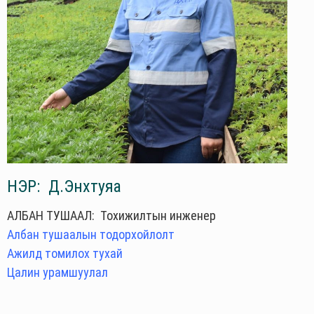
НЭР: Д.Энхтуяа
АЛБАН ТУШААЛ: Тохижилтын инженер
Албан тушаалын тодорхойлолт
Ажилд томилох тухай
Цалин урамшуулал