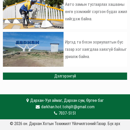
Авто замын тусгаарлах хашааны
өнгө үзэмжийг сэргээн будах ажил
хийгдэж байна.
Иргэд та бvхэн зориулалтын бус
газар хог хаягдлаа хаяхгүй байхыг
уриалж байна.
Дэлгэрэнгүй
Дархан-Уул аймаг, Дархан сум, Өргөө баг
darkhan.hot.tohijilt@gmail.com
7037-5151
© 2026 он. Дархан Хотын Тохижилт Үйлчилгээний Газар. Бүх эрх