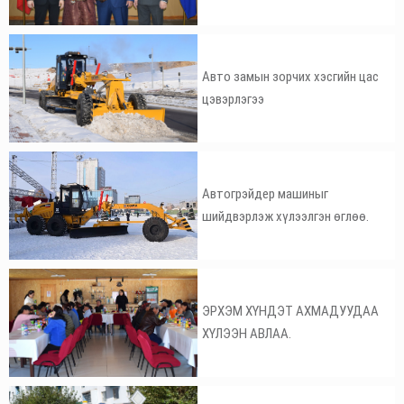
Авто замын зорчих хэсгийн цас
цэвэрлэгээ
Автогрэйдер машиныг
шийдвэрлэж хүлээлгэн өглөө.
ЭРХЭМ ХҮНДЭТ АХМАДУУДАА
ХҮЛЭЭН АВЛАА.