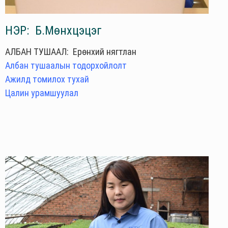
НЭР: Б.Мөнхцэцэг
АЛБАН ТУШААЛ: Ерөнхий нягтлан
Албан тушаалын тодорхойлолт
Ажилд томилох тухай
Цалин урамшуулал