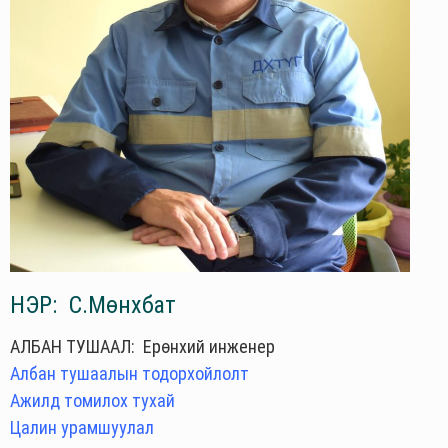
НЭР: С.Мөнхбат
АЛБАН ТУШААЛ: Ерөнхий инженер
Албан тушаалын тодорхойлолт
Ажилд томилох тухай
Цалин урамшуулал