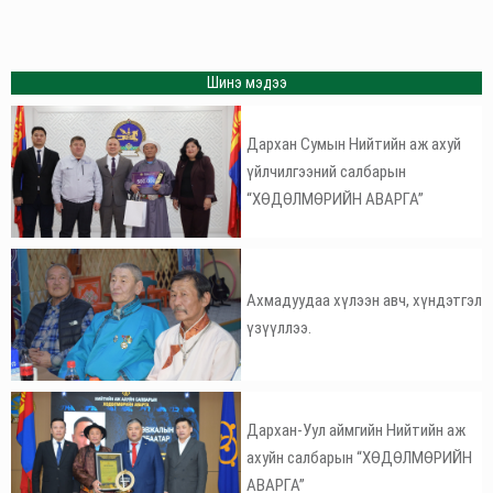
Шинэ мэдээ
Дархан Сумын Нийтийн аж ахуй
үйлчилгээний салбарын
“ХӨДӨЛМӨРИЙН АВАРГА”
Ахмадуудаа хүлээн авч, хүндэтгэл
үзүүллээ.
Дархан-Уул аймгийн Нийтийн аж
ахуйн салбарын “ХӨДӨЛМӨРИЙН
АВАРГА”