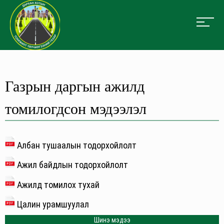
Газрын даргын ажилд
томилогдсон мэдээлэл
Албан тушаалын тодорхойлолт
Ажил байдлын тодорхойлолт
Ажилд томилох тухай
Цалин урамшуулал
Шинэ мэдээ