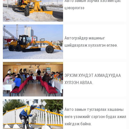
Авто замын зорчих хэсгийн цас
цэвэрлэгээ
Автогрэйдер машиныг
шийдвэрлэж хүлээлгэн өглөө.
ЭРХЭМ ХҮНДЭТ АХМАДУУДАА
ХҮЛЭЭН АВЛАА.
Авто замын тусгаарлах хашааны
өнгө үзэмжийг сэргээн будах ажил
хийгдэж байна.