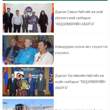
Дархан Сумын Нийтийн аж ахуй
үйлчилгээний салбарын
“ХӨДӨЛМӨРИЙН АВАРГА”
Ахмадуудаа хүлээн авч, хүндэтгэл
үзүүллээ.
Дархан-Уул аймгийн Нийтийн аж
ахуйн салбарын “ХӨДӨЛМӨРИЙН
АВАРГА”