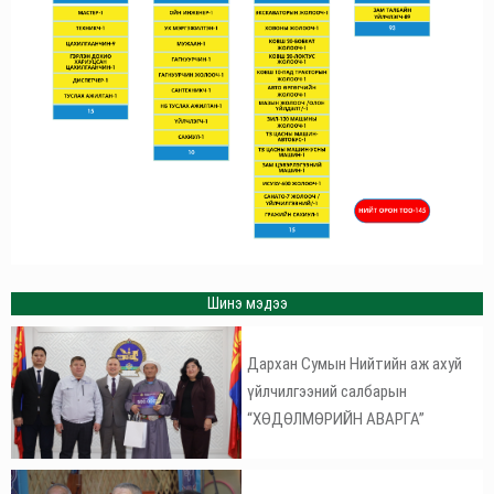
Шинэ мэдээ
Дархан Сумын Нийтийн аж ахуй
үйлчилгээний салбарын
“ХӨДӨЛМӨРИЙН АВАРГА”