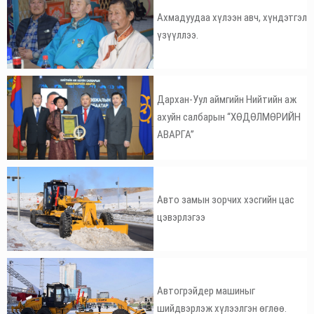
Ахмадуудаа хүлээн авч, хүндэтгэл
үзүүллээ.
Дархан-Уул аймгийн Нийтийн аж
ахуйн салбарын “ХӨДӨЛМӨРИЙН
АВАРГА”
Авто замын зорчих хэсгийн цас
цэвэрлэгээ
Автогрэйдер машиныг
шийдвэрлэж хүлээлгэн өглөө.