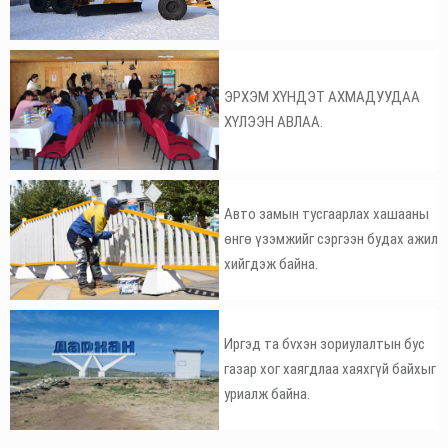
ЭРХЭМ ХҮНДЭТ АХМАДУУДАА
ХҮЛЭЭН АВЛАА.
Авто замын тусгаарлах хашааны
өнгө үзэмжийг сэргээн будах ажил
хийгдэж байна.
Иргэд та бvхэн зориулалтын бус
газар хог хаягдлаа хаяхгүй байхыг
уриалж байна.