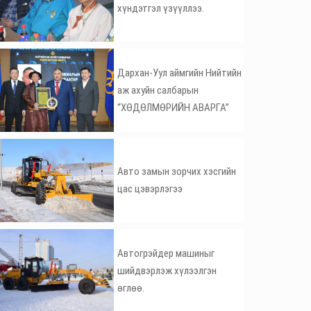
хүндэтгэл үзүүллээ.
Дархан-Уул аймгийн Нийтийн
аж ахуйн салбарын
“ХӨДӨЛМӨРИЙН АВАРГА”
Авто замын зорчих хэсгийн
цас цэвэрлэгээ
Автогрэйдер машиныг
шийдвэрлэж хүлээлгэн
өглөө.