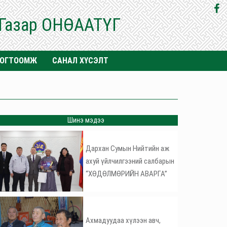
 Газар ОНӨААТҮГ
ТОГТООМЖ
САНАЛ ХҮСЭЛТ
Шинэ мэдээ
Дархан Сумын Нийтийн аж
ахуй үйлчилгээний салбарын
“ХӨДӨЛМӨРИЙН АВАРГА”
Ахмадуудаа хүлээн авч,