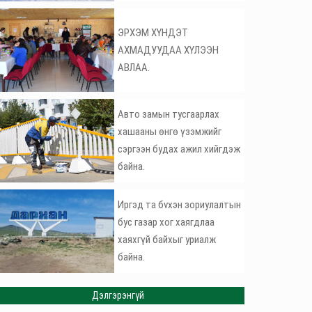
ЭРХЭМ ХҮНДЭТ
АХМАДУУДАА ХҮЛЭЭН
АВЛАА.
Авто замын тусгаарлах
хашааны өнгө үзэмжийг
сэргээн будах ажил хийгдэж
байна.
Иргэд та бvхэн зориулалтын
бус газар хог хаягдлаа
хаяхгүй байхыг уриалж
байна.
Дэлгэрэнгүй