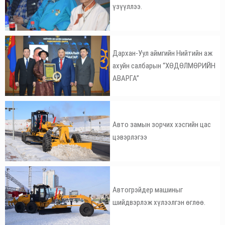
үзүүллээ.
Дархан-Уул аймгийн Нийтийн аж
ахуйн салбарын “ХӨДӨЛМӨРИЙН
АВАРГА”
Авто замын зорчих хэсгийн цас
цэвэрлэгээ
Автогрэйдер машиныг
шийдвэрлэж хүлээлгэн өглөө.