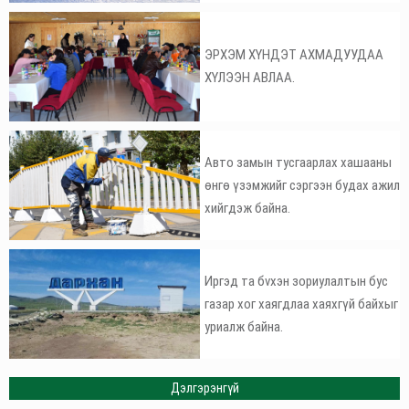
ЭРХЭМ ХҮНДЭТ АХМАДУУДАА
ХҮЛЭЭН АВЛАА.
Авто замын тусгаарлах хашааны
өнгө үзэмжийг сэргээн будах ажил
хийгдэж байна.
Иргэд та бvхэн зориулалтын бус
газар хог хаягдлаа хаяхгүй байхыг
уриалж байна.
Дэлгэрэнгүй