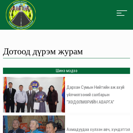
Дотоод дүрэм журам
Шинэ мэдээ
Дархан Сумын Нийтийн аж ахуй
үйлчилгээний салбарын
“ХӨДӨЛМӨРИЙН АВАРГА”
Ахмадуудаа хүлээн авч, хүндэтгэл